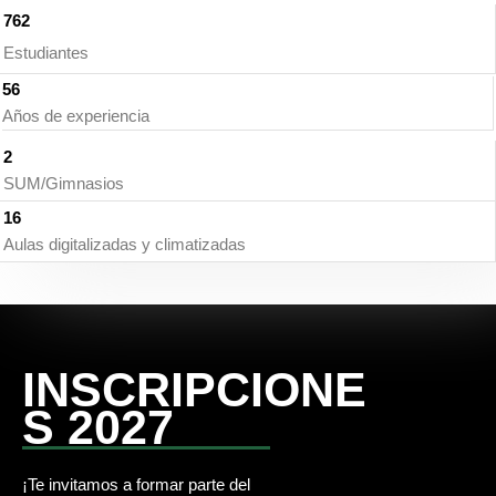
762
Estudiantes
56
Años de experiencia
2
SUM/Gimnasios
16
Aulas digitalizadas y climatizadas
INSCRIPCIONE
S 2027
¡Te invitamos a formar parte del