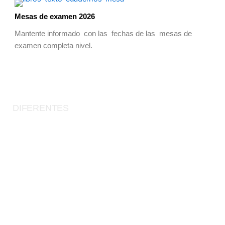
Mesas de examen 2026
Mantente informado con las fechas de las mesas de
examen completa nivel.
DIFERENTES
PLATAFORMAS
Conéctate y explora nuestro entorno educativo en línea a través
de nuestras plataformas digitales. Accede a recursos didácticos
desde cualquier lugar. Desde aulas virtuales hasta herramientas
de comunicación, nuestra gama de plataformas te brinda una
experiencia educativa integral y moderna.