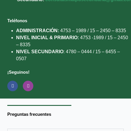
Teléfonos
ADMINISTRACIÓN:
4753 – 1989 / 15 – 2450 – 8335
NIVEL INICIAL & PRIMARIO:
4753 -1989 / 15 – 2450
– 8335
NIVEL SECUNDARIO
: 4780 – 0444 / 15 – 6455 –
0507
¡Seguinos!
F
I
a
n
c
s
e
t
b
a
o
g
o
r
k
a
Preguntas frecuentes
-
m
f